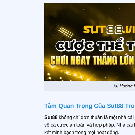
Xu Hướng P
Tầm Quan Trọng Của Sut88 Tr
Sut88
không chỉ đơn thuần là một nhà cái 
về cá cược an toàn và hợp pháp. Nhà cái 
kết minh bạch trong mọi hoạt động.