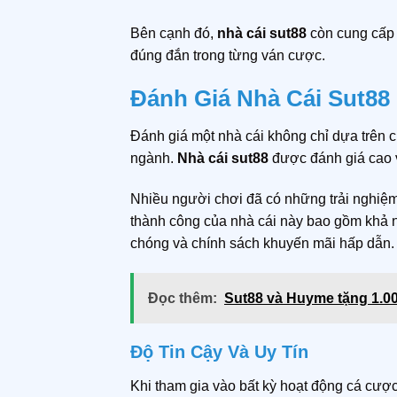
Bên cạnh đó,
nhà cái sut88
còn cung cấp 
đúng đắn trong từng ván cược.
Đánh Giá Nhà Cái Sut88
Đánh giá một nhà cái không chỉ dựa trên c
ngành.
Nhà cái sut88
được đánh giá cao v
Nhiều người chơi đã có những trải nghiệm 
thành công của nhà cái này bao gồm khả nă
chóng và chính sách khuyến mãi hấp dẫn.
Đọc thêm:
Sut88 và Huyme tặng 1.00
Độ Tin Cậy Và Uy Tín
Khi tham gia vào bất kỳ hoạt động cá cược