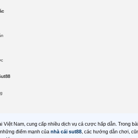
ác
ẫn
ợc
Sut88
ng
tại Việt Nam, cung cấp nhiều dịch vụ cá cược hấp dẫn. Trong bà
há những điểm mạnh của
nhà cái sut88
, các hướng dẫn chơi, cũ