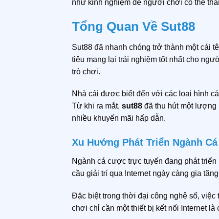
như kinh nghiệm để người chơi có thể thắ
Tổng Quan Về Sut88
Sut88 đã nhanh chóng trở thành một cái tê
tiêu mang lại trải nghiệm tốt nhất cho ngư
trò chơi.
Nhà cái được biết đến với các loại hình c
Từ khi ra mắt,
sut88
đã thu hút một lượng 
nhiều khuyến mãi hấp dẫn.
Xu Hướng Phát Triển Ngành Cá
Ngành cá cược trực tuyến đang phát triển 
cầu giải trí qua Internet ngày càng gia tăn
Đặc biệt trong thời đại công nghệ số, việ
chơi chỉ cần một thiết bị kết nối Internet l