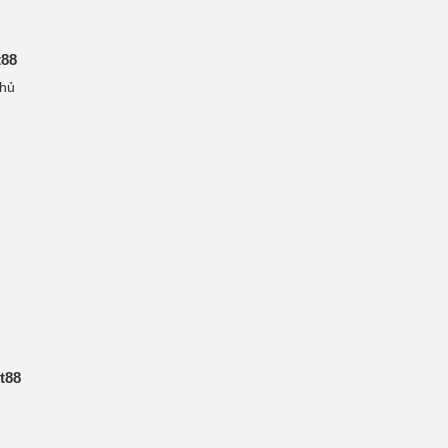
t88
Chủ
t88