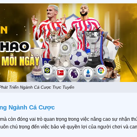
hát Triển Ngành Cá Cược Trực Tuyến
ong Ngành Cá Cược
mà còn đóng vai trò quan trọng trong việc nâng cao sự nhận th
luôn chú trọng đến việc bảo vệ quyền lợi của người chơi và ca