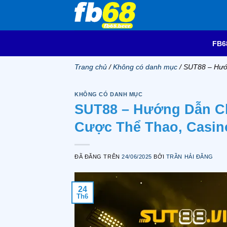
Chuyển
đến
nội
FB6
dung
Trang chủ
/
Không có danh mục
/
SUT88 – Hướ
KHÔNG CÓ DANH MỤC
SUT88 – Hướng Dẫn Ch
Cược Thể Thao, Casin
ĐÃ ĐĂNG TRÊN
24/06/2025
BỞI
TRẦN HẢI ĐĂNG
24
Th6