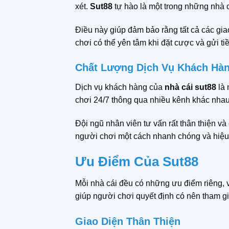
xét.
Sut88
tự hào là một trong những nhà c
Điều này giúp đảm bảo rằng tất cả các gi
chơi có thể yên tâm khi đặt cược và gửi ti
Chất Lượng Dịch Vụ Khách Hà
Dịch vụ khách hàng của
nhà cái sut88
là 
chơi 24/7 thông qua nhiều kênh khác nhau 
Đội ngũ nhân viên tư vấn rất thân thiện v
người chơi một cách nhanh chóng và hiệu
Ưu Điểm Của Sut88
Mỗi nhà cái đều có những ưu điểm riêng,
giúp người chơi quyết định có nên tham g
Giao Diện Thân Thiện