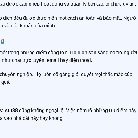
ái được cấp phép hoạt động và quản lý bởi các tổ chức uy tín.
ao dịch đều được thực hiện một cách an toàn và bảo mật. Người
ền vào tài khoản của mình.
ng
một trong những điểm cộng lớn. Họ luôn sẵn sàng hỗ trợ người
như chat trực tuyến, email hay điện thoại.
à chuyên nghiệp. Họ luôn cố gắng giải quyết mọi thắc mắc của
 quả.
 và
sut88
cũng không ngoại lệ. Việc nắm rõ những ưu điểm này
ia vào nhà cái này hay không.