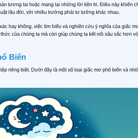
oán tương lai hoặc mang lại những lời tiên tri. Điều này khiến c
huật lâu đời, với nhiều trường phái tư tưởng khác nhau.
 xác hay không, việc tìm hiểu và nghiên cứu ý nghĩa của giấc m
thức của chúng ta mà còn giúp chúng ta kết nối sâu sắc hơn vớ
hổ Biến
p riêng biệt. Dưới đây là một số loại giấc mơ phổ biến và nh