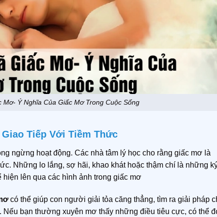
c Mơ- Ý Nghĩa Của Giấc Mơ Trong Cuộc Sống
Giao Tiếp Với Tiềm Thức
hông ngừng hoạt động. Các nhà tâm lý học cho rằng giấc mơ là
hức. Những lo lắng, sợ hãi, khao khát hoặc thậm chí là những k
 hiện lên qua các hình ảnh trong giấc mơ
 mơ
có thể giúp con người giải tỏa căng thẳng, tìm ra giải pháp 
. Nếu bạn thường xuyên mơ thấy những điều tiêu cực, có thể đ