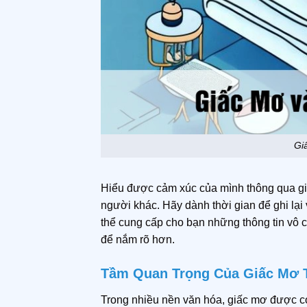
Gi
Hiểu được cảm xúc của mình thông qua giấ
người khác. Hãy dành thời gian để ghi lại
thể cung cấp cho bạn những thông tin vô c
để nắm rõ hơn.
Tầm Quan Trọng Của Giấc Mơ 
Trong nhiều nền văn hóa, giấc mơ được coi