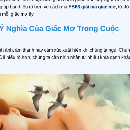
giúp bạn hiểu rõ hơn về cách mà
FB68 giải mã giấc mơ
, từ đó
 mỗi giấc mơ ấy.
 Ý Nghĩa Của Giấc Mơ Trong Cuộc
h ảnh, âm thanh hay cảm xúc xuất hiện khi chúng ta ngủ. Chú
Để hiểu rõ hơn, chúng ta cần nhìn nhận từ nhiều khía cạnh khá