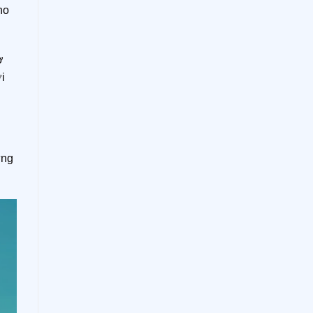
ho
ơ
i
ững