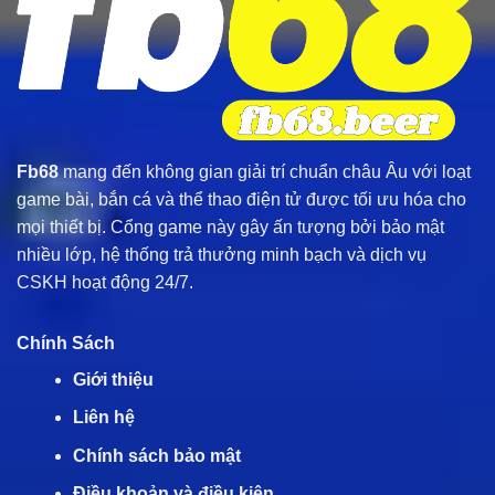
Fb68
mang đến không gian giải trí chuẩn châu Âu với loạt
game bài, bắn cá và thể thao điện tử được tối ưu hóa cho
mọi thiết bị. Cổng game này gây ấn tượng bởi bảo mật
nhiều lớp, hệ thống trả thưởng minh bạch và dịch vụ
CSKH hoạt động 24/7.
Chính Sách
Giới thiệu
Liên hệ
Chính sách bảo mật
Điều khoản và điều kiện