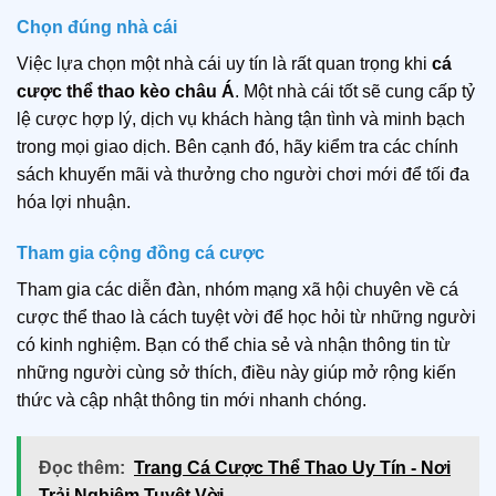
Chọn đúng nhà cái
Việc lựa chọn một nhà cái uy tín là rất quan trọng khi
cá
cược thể thao kèo châu Á
. Một nhà cái tốt sẽ cung cấp tỷ
lệ cược hợp lý, dịch vụ khách hàng tận tình và minh bạch
trong mọi giao dịch. Bên cạnh đó, hãy kiểm tra các chính
sách khuyến mãi và thưởng cho người chơi mới để tối đa
hóa lợi nhuận.
Tham gia cộng đồng cá cược
Tham gia các diễn đàn, nhóm mạng xã hội chuyên về cá
cược thể thao là cách tuyệt vời để học hỏi từ những người
có kinh nghiệm. Bạn có thể chia sẻ và nhận thông tin từ
những người cùng sở thích, điều này giúp mở rộng kiến
thức và cập nhật thông tin mới nhanh chóng.
Đọc thêm:
Trang Cá Cược Thể Thao Uy Tín - Nơi
Trải Nghiệm Tuyệt Vời