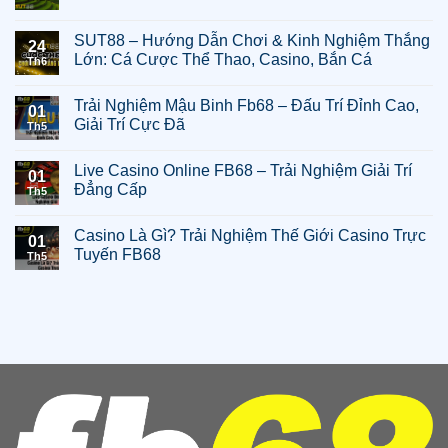
SUT88 – Hướng Dẫn Chơi & Kinh Nghiệm Thắng
24
Lớn: Cá Cược Thể Thao, Casino, Bắn Cá
Th6
Trải Nghiệm Mậu Binh Fb68 – Đấu Trí Đỉnh Cao,
01
Giải Trí Cực Đã
Th5
Live Casino Online FB68 – Trải Nghiệm Giải Trí
01
Đẳng Cấp
Th5
Casino Là Gì? Trải Nghiệm Thế Giới Casino Trực
01
Tuyến FB68
Th5