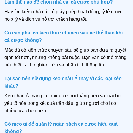
Làm thế nào để chọn nhà cái cá cược phù hợp?
Hãy tìm kiếm nhà cái có giấy phép hoạt động, tỷ lệ cược
hợp lý và dịch vụ hỗ trợ khách hàng tốt.
Có cần phải có kiến thức chuyên sâu về thể thao khi
cá cược không?
Mặc dù có kiến thức chuyên sâu sẽ giúp bạn đưa ra quyết
định tốt hơn, nhưng không bắt buộc. Bạn vẫn có thể thắng
nếu biết cách nghiên cứu và phân tích thông tin.
Tại sao nên sử dụng kèo châu Á thay vì các loại kèo
khác?
Kèo châu Á mang lại nhiều cơ hội thắng hơn và loại bỏ
yếu tố hòa trong kết quả trận đấu, giúp người chơi có
nhiều lựa chọn hơn.
Có mẹo gì để quản lý ngân sách cá cược hiệu quả
không?