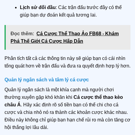
Lịch sử đối đầu
: Các trận đấu trước đây có thể
giúp bạn dự đoán kết quả tương lai.
Đọc thêm:
Cá Cược Thể Thao Ảo FB68 - Khám
Phá Thế Giới Cá Cược Hấp Dẫn
Phân tích tất cả các thông tin này sẽ giúp bạn có cái nhìn
tổng quát hơn về trận đấu và đưa ra quyết định hợp lý hơn.
Quản lý ngân sách và tâm lý cá cược
Quản lý ngân sách là một khía cạnh mà người chơi
thường xuyên gặp khó khăn khi
Cá cược thể thao kèo
châu Á
. Hãy xác định rõ số tiền bạn có thể chi cho cá
cược và chia nhỏ nó ra thành các khoản cược khác nhau.
Điều này không chỉ giúp bạn hạn chế rủi ro mà còn tăng cơ
hội thắng lợi lâu dài.