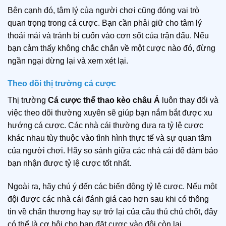
Bên cạnh đó, tâm lý của người chơi cũng đóng vai trò
quan trọng trong cá cược. Bạn cần phải giữ cho tâm lý
thoải mái và tránh bị cuốn vào cơn sốt của trận đấu. Nếu
bạn cảm thấy không chắc chắn về một cược nào đó, đừng
ngần ngại dừng lại và xem xét lại.
Theo dõi thị trường cá cược
Thị trường
Cá cược thể thao kèo châu Á
luôn thay đổi và
việc theo dõi thường xuyên sẽ giúp bạn nắm bắt được xu
hướng cá cược. Các nhà cái thường đưa ra tỷ lệ cược
khác nhau tùy thuộc vào tình hình thực tế và sự quan tâm
của người chơi. Hãy so sánh giữa các nhà cái để đảm bảo
bạn nhận được tỷ lệ cược tốt nhất.
Ngoài ra, hãy chú ý đến các biến động tỷ lệ cược. Nếu một
đội được các nhà cái đánh giá cao hơn sau khi có thông
tin về chấn thương hay sự trở lại của cầu thủ chủ chốt, đây
có thể là cơ hội cho bạn đặt cược vào đội còn lại.