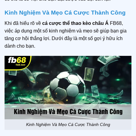
Kinh Nghiệm Và Mẹo Cá Cược Thành Công
Khi đã hiểu rõ về
cá cược thể thao kèo châu Á
FB68,
việc áp dụng một số kinh nghiệm và mẹo sẽ giúp bạn gia
tăng cơ hội thắng lợi. Dưới đây là một số gợi ý hữu ích
dành cho bạn.
Kinh Nghiệm Và Mẹo Cá Cược Thành Công