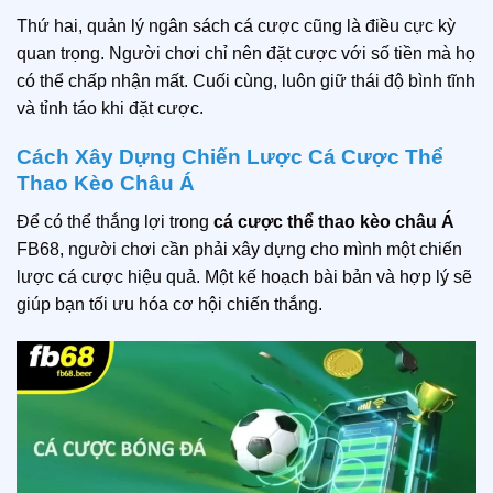
Thứ hai, quản lý ngân sách cá cược cũng là điều cực kỳ
quan trọng. Người chơi chỉ nên đặt cược với số tiền mà họ
có thể chấp nhận mất. Cuối cùng, luôn giữ thái độ bình tĩnh
và tỉnh táo khi đặt cược.
Cách Xây Dựng Chiến Lược Cá Cược Thể
Thao Kèo Châu Á
Để có thể thắng lợi trong
cá cược thể thao kèo châu Á
FB68, người chơi cần phải xây dựng cho mình một chiến
lược cá cược hiệu quả. Một kế hoạch bài bản và hợp lý sẽ
giúp bạn tối ưu hóa cơ hội chiến thắng.