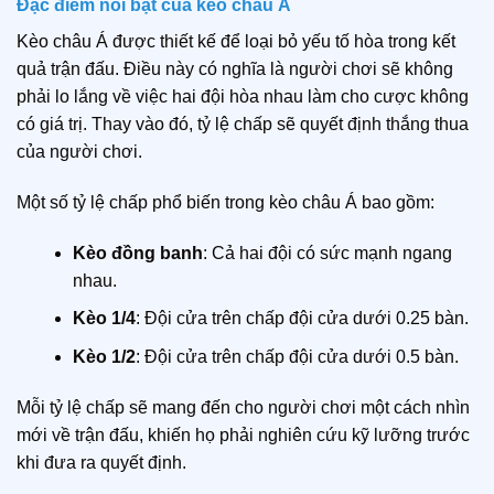
Đặc điểm nổi bật của kèo châu Á
Kèo châu Á được thiết kế để loại bỏ yếu tố hòa trong kết
quả trận đấu. Điều này có nghĩa là người chơi sẽ không
phải lo lắng về việc hai đội hòa nhau làm cho cược không
có giá trị. Thay vào đó, tỷ lệ chấp sẽ quyết định thắng thua
của người chơi.
Một số tỷ lệ chấp phổ biến trong kèo châu Á bao gồm:
Kèo đồng banh
: Cả hai đội có sức mạnh ngang
nhau.
Kèo 1/4
: Đội cửa trên chấp đội cửa dưới 0.25 bàn.
Kèo 1/2
: Đội cửa trên chấp đội cửa dưới 0.5 bàn.
Mỗi tỷ lệ chấp sẽ mang đến cho người chơi một cách nhìn
mới về trận đấu, khiến họ phải nghiên cứu kỹ lưỡng trước
khi đưa ra quyết định.