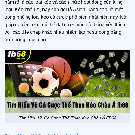
nắm rõ là các loại kèo và cách thức hoạt động của từng
loại. Kèo châu Á, hay còn gọi là Asian Handicap, là một
trong những loại kèo cá cược phổ biến nhất hiện nay. Nó
giúp người cược có thể đặt cược vào đội bóng yêu thích
với các tỉ lệ chấp khác nhau nhằm tạo ra sự công bằng
hơn trong cuộc chơi.
Tìm Hiểu Về Cá Cược Thể Thao Kèo Châu Á FB68