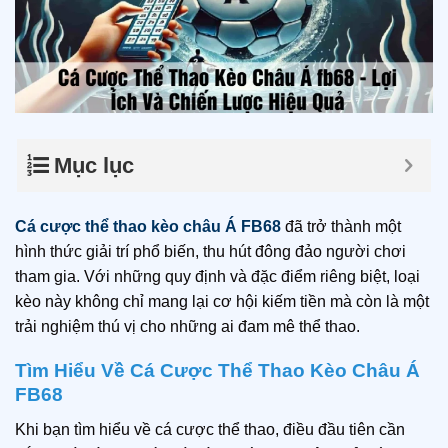
Mục lục
Cá cược thể thao kèo châu Á
FB68
đã trở thành một
hình thức giải trí phổ biến, thu hút đông đảo người chơi
tham gia. Với những quy định và đặc điểm riêng biệt, loại
kèo này không chỉ mang lại cơ hội kiếm tiền mà còn là một
trải nghiệm thú vị cho những ai đam mê thể thao.
Tìm Hiểu Về Cá Cược Thể Thao Kèo Châu Á
FB68
Khi bạn tìm hiểu về cá cược thể thao, điều đầu tiên cần